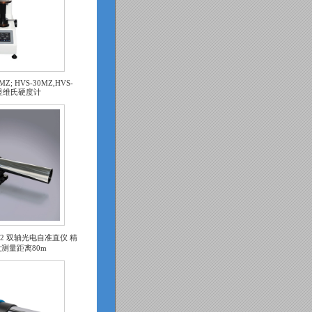
MZ; HVS-30MZ,HVS-
数显维氏硬度计
0/0.2 双轴光电自准直仪 精
最大测量距离80m