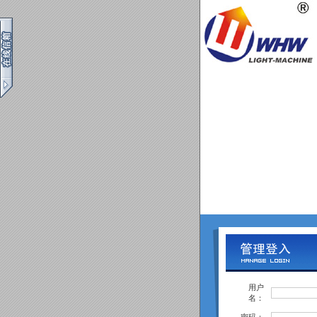
用户
名：