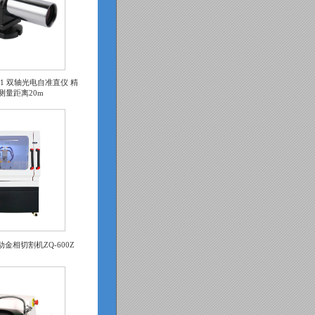
48/1 双轴光电自准直仪 精
大测量距离20m
动金相切割机ZQ-600Z