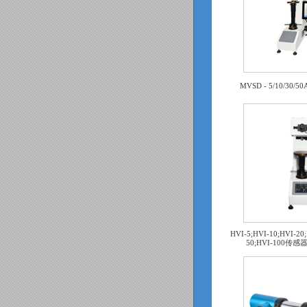
MVSD - 5/10/3
HVI-5;HVI-10;HVI-20;
50;HVI-100