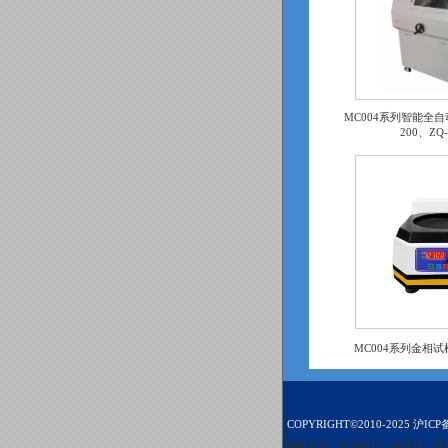
MC004系列智能全自
200、ZQ
MC004系列金相试
COPYRIGHT©2010-2025
沪ICP备
相切割机
自准直仪
硬度计
试