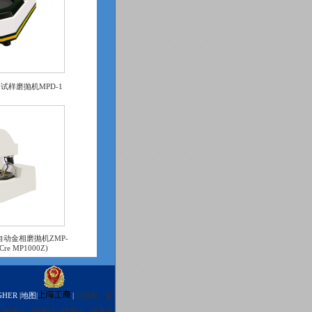
相试样磨抛机MPD-1
自动金相磨抛机ZMP-
oCre MP1000Z)
HER |
地图
|
|
试验机
金
硬度计
硬度计
硬度计
自准直