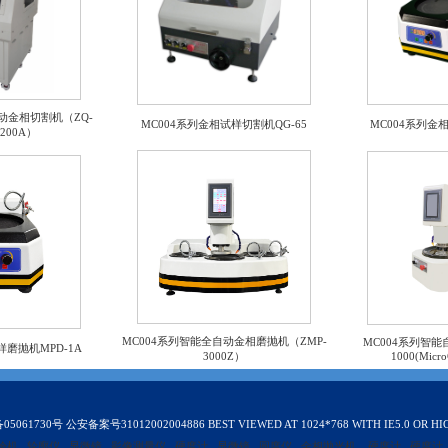
动金相切割机（ZQ-
MC004系列金相试样切割机QG-65
MC004系列金
-200A）
MC004系列智能全自动金相磨抛机（ZMP-
MC004系列智能
样磨抛机MPD-1A
3000Z）
1000(Micr
05061730号
公安备案号31012002004886
BEST VIEWED AT 1024*768 WITH IE5.0 OR HIG
验机
轮廓仪
显微镜
影像测量仪
硬度计
显微镜
圆度仪
金相抛光机,
硬度计
硬度计