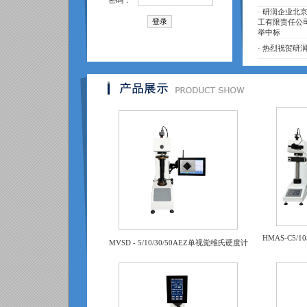
密码：
·
研润企业北京
工有限责任公
举中标
·
热烈祝贺研润
HMAS-C5/
MVSD - 5/10/30/50AEZ单视觉维氏硬度计