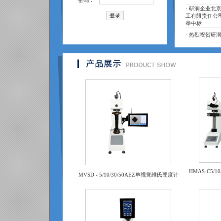
密码：
·
研润企业北京
工有限责任公
举中标
·
热烈祝贺研润
HMAS-C5/
MVSD - 5/10/30/50AEZ单视觉维氏硬度计