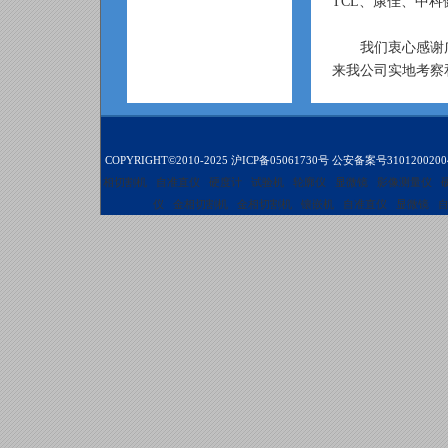
TCL、康佳、
我们衷心感谢广
来我公司实地考察
COPYRIGHT©2010-2025
沪ICP备05061730号
公安备案号3101200200
相切割机
自准直仪
硬度计
试验机
轮廓仪
显微镜
影像测量仪
仪
金相切割机
金相切割机
镶嵌机
自准直仪
显微镜