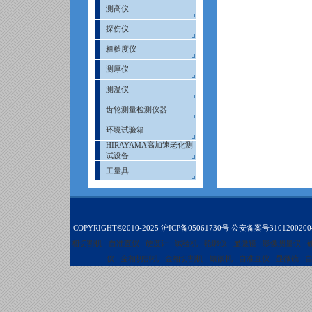
测高仪
探伤仪
粗糙度仪
测厚仪
测温仪
齿轮测量检测仪器
环境试验箱
HIRAYAMA高加速老化测
试设备
工量具
COPYRIGHT©2010-2025
沪ICP备05061730号
公安备案号3101200200
相切割机
自准直仪
硬度计
试验机
轮廓仪
显微镜
影像测量仪
仪
金相切割机
金相切割机
镶嵌机
自准直仪
显微镜