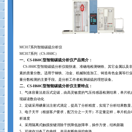
MC017
系列智能碳硫分析仪
MC017
系列（
CS-H60C
）
一、
CS-H60C
型智能碳硫分析仪产品简介：
CS-H60C
型智能碳硫分析仪能快速、准确地检测钢铁、其它金属以及
素的质量分数。适用于钢铁、冶金、机械制造加工、铸造有色金属等行
量分数检测的主要手段。是分析工作者检测碳硫的理想设备。
二、
CS-H60C
型智能碳硫分析仪主要特点：
1
、气体容量法差压式定碳，由高灵敏度的气压传感器检测结果，单片机
现碳读数自动化
2
、定碳采用碘量法注射式滴定，提高了分析精度，实现了分析结果数显
3
、电子天平（根据客户要求，配万分之一天平）不定量定样，单片机自
析速度
4
、采用隔离式触摸按键消除干扰降低故障率，操作方便，结构新颖
5
、可储存
10
条工作曲线，并设有断电保护电路