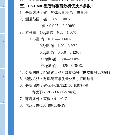
三、
CS-H60C
型智能碳硫分析仪技术参数：
1
、分析方法：碳：气体容量法 硫：碘量法
2
、测量范围：碳：
0.05
―
6.00%
硫：
0.005
―
0.300%
3
、称样量：
1.0g
测碳：
0.05
―
1.90%
1.0g
测 硫：
0.005
―
0.060%
0.5g
测 碳：
1.90
―
3.80%
0.5g
测 硫：
0.060
―
0.120%
0.25g
测 碳：
3.80
―
6.00%
0.25g
测 硫：
0.120
―
0.300%
4
、分析时间：配高速自动引燃炉
65
秒（两次吸收
85
秒钟）
5
、读数方法：数码管直读质量分数，打印结果
6
、分析误差：碳优于
GB/T223.69-1997
标准
硫优于
GB/T223.68-1997
标准
7
、环境条件：室温：
0
―
40
℃
8
、气压：
90.658-106.658KPa