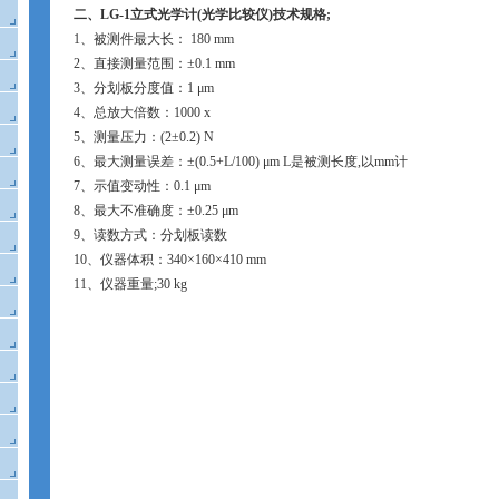
二、
LG-1
立式光学计
(
光学比较仪
)
技术规格
;
1
、被测件最大长：
180 mm
2
、直接测量范围：
±
0.1 mm
3
、分划板分度值：
1 μm
4
、总放大倍数：
1000 x
5
、测量压力：
(2±0.2) N
6
、最大测量误差：±
(0.5+L/100)
μ
m L
是被测长度
,
以
mm
计
7
、示值变动性：
0.1 μm
8
、最大不准确度：
±0.25 μm
9
、读数方式：分划板读数
10
、仪器体积：
340×160×
410 mm
11
、仪器重量
;
30 kg