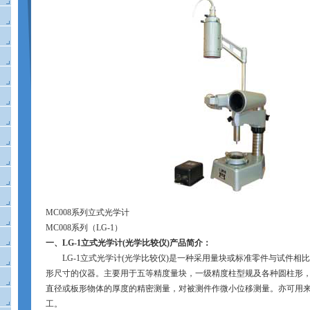
MC008
系列立式光学计
MC008
系列（
LG-1
）
一、
LG-1
立式光学计
(
光学比较仪
)
产品简介：
LG-1
立式光学计
(
光学比较仪
)
是一种采用量块或标准零件与试件相比
形尺寸的仪器。主要用于五等精度量块，一级精度柱型规及各种圆柱形
直径或板形物体的厚度的精密测量，对被测件作微小位移测量。亦可用
工。