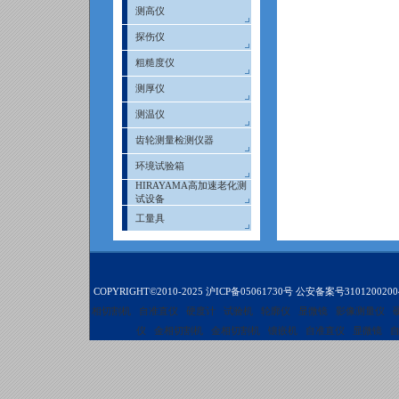
测高仪
探伤仪
粗糙度仪
测厚仪
测温仪
齿轮测量检测仪器
环境试验箱
HIRAYAMA高加速老化测
试设备
工量具
COPYRIGHT©2010-2025
沪ICP备05061730号
公安备案号3101200200
相切割机
自准直仪
硬度计
试验机
轮廓仪
显微镜
影像测量仪
仪
金相切割机
金相切割机
镶嵌机
自准直仪
显微镜