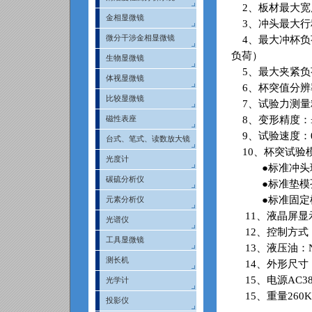
2
、板材最大宽
金相显微镜
3
、冲头最大行
微分干涉金相显微镜
4
、最大冲杯负
负荷）
生物显微镜
5
、最大夹紧负
体视显微镜
6
、杯突值分辨
比较显微镜
7
、试验力测量
8
、变形精度：
磁性表座
9
、试验速度：
台式、笔式、读数放大镜
10
、杯突试验
光度计
●标准冲头
碳硫分析仪
●标准垫模
●标准固定
元素分析仪
11
、液晶屏显
光谱仪
12
、控制方式
工具显微镜
13
、液压油：
测长机
14
、外形尺寸
15
、电源
AC3
光学计
15
、重量
260K
投影仪