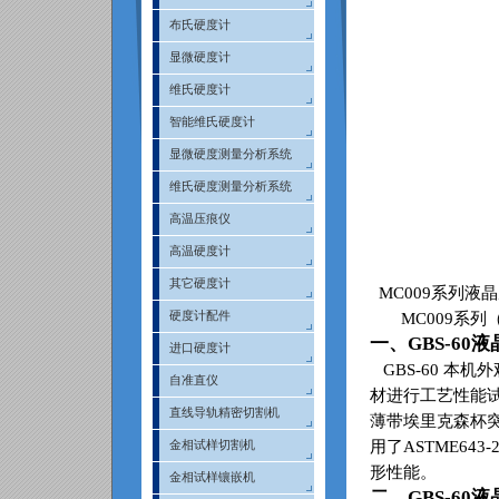
布氏硬度计
显微硬度计
维氏硬度计
智能维氏硬度计
显微硬度测量分析系统
维氏硬度测量分析系统
高温压痕仪
高温硬度计
其它硬度计
MC009
系列液晶
硬度计配件
MC009
系列
一、
GBS-60
液
进口硬度计
GBS-60
本机外
自准直仪
材进行工艺性能
直线导轨精密切割机
薄带埃里克森杯
用了
ASTME643-2
金相试样切割机
形性能。
金相试样镶嵌机
二、
GBS-60
液