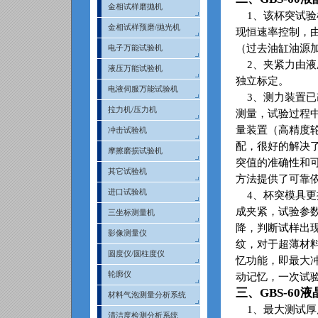
金相试样磨抛机
1
、该杯突试验
金相试样预磨/抛光机
现恒速率控制，
（过去油缸油源
电子万能试验机
2
、夹紧力由液
液压万能试验机
独立标定。
电液伺服万能试验机
3
、测力装置已
拉力机/压力机
测量，试验过程
量装置（高精度
冲击试验机
配，很好的解决
摩擦磨损试验机
突值的准确性和
其它试验机
方法提供了可靠
进口试验机
4
、杯突模具更
成夹紧，试验参
三坐标测量机
降，判断试样出
影像测量仪
纹，对于超薄材
圆度仪/圆柱度仪
忆功能，即最大
轮廓仪
动记忆，一次试
三、
GBS-60
液
材料气泡测量分析系统
1
、最大测试厚
清洁度检测分析系统