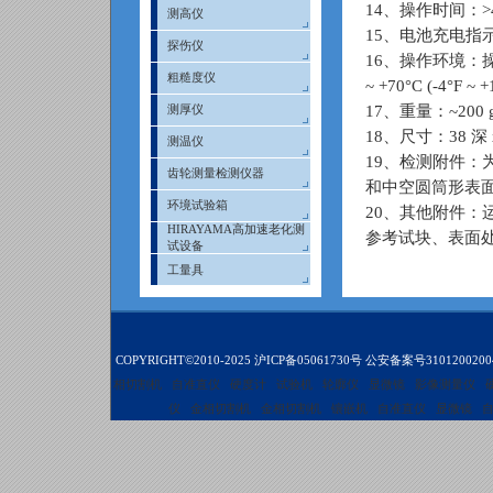
14、操作时间：
测高仪
15、电池充电指
探伤仪
16、操作环境：操作温度
粗糙度仪
~ +70°C (-4
17、重量：~200 g (
测厚仪
18、尺寸：38 深 x 1
测温仪
19、检测附件
齿轮测量检测仪器
和中空圆筒形表面（Dy
环境试验箱
20、其他附件：运
HIRAYAMA高加速老化测
参考试块、表面
试设备
工量具
COPYRIGHT©2010-2025
沪ICP备05061730号
公安备案号3101200200
相切割机
自准直仪
硬度计
试验机
轮廓仪
显微镜
影像测量仪
仪
金相切割机
金相切割机
镶嵌机
自准直仪
显微镜