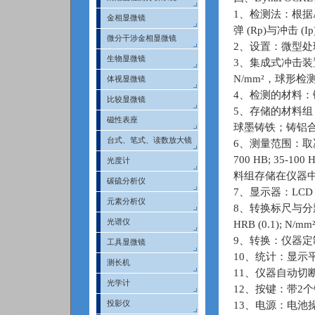
1、检测法：根据
金相显微镜
弹 (Rp)与冲击 (
微分干涉金相显微镜
2、设置：微型
生物显微镜
3、集成式冲击装
N/mm²，球形检测端直
体视显微镜
4、检测的材料：
比较显微镜
5、存储的材料组
磁性表座
球墨铸铁；铸铝
台式、笔式、读数放大镜
6、测量范围：取决于材
700 HB; 35-100 
光度计
料组存储在仪器
碳硫分析仪
7、显示器：LC
元素分析仪
8、转换标尺与分辨率：HL 
光谱仪
HRB (0.1); N/mm²
9、转换：仪器定制转换
工具显微镜
10、统计：显示
测长机
11、仪器自动切
光学计
12、按键：带2
投影仪
13、电源：电池操作（2