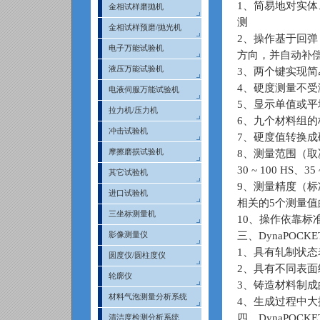
1、简易地对实
金相试样磨抛机
测
金相试样预磨/抛光机
2、操作基于回
电子万能试验机
方向，并自动补
液压万能试验机
3、两个键实现
4、硬度测量不
电液伺服万能试验机
5、显示单值或平
拉力机/压力机
6、九个材料组
冲击试验机
7、硬度值转换成硬
摩擦磨损试验机
8、测量范围（取决于材
30 ~ 100 HS、35
其它试验机
9、测量精度（标准
进口试验机
相关的5个测量值
三坐标测量机
10、操作依靠标准电
三、DynaPOC
影像测量仪
1、具有轧制状
圆度仪/圆柱度仪
2、具有不同表面
轮廓仪
3、铸造材料制成
材料气泡测量分析系统
4、生成过程中
四、DynaPOC
清洁度检测分析系统