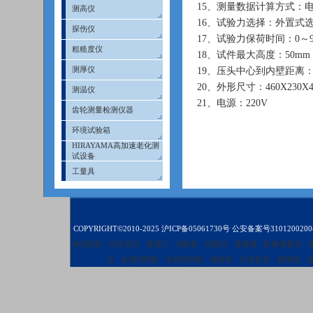
15、测量数据计算方式：
测高仪
16、试验力选择：外置式
探伤仪
17、试验力保荷时间：0～
粗糙度仪
18、试件最大高度：50mm
测厚仪
19、压头中心到内壁距离：1
20、外形尺寸：460X230X4
测温仪
21、电源：220V
齿轮测量检测仪器
环境试验箱
HIRAYAMA高加速老化测
试设备
工量具
COPYRIGHT©2010-2025
沪ICP备05061730号
公安备案号3101200200
相切割机
自准直仪
硬度计
试验机
轮廓仪
显微镜
影像测量仪
仪
金相切割机
金相切割机
镶嵌机
自准直仪
显微镜