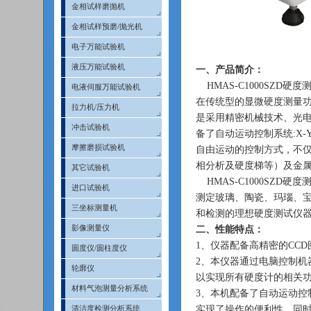
金相试样磨抛机
金相试样预磨/抛光机
电子万能试验机
液压万能试验机
一、产品简介：
HMAS-C1000SZD
电液伺服万能试验机
在传统型的显微硬度测量功
拉力机/压力机
是采用精密机械技术、光
冲击试验机
备了自动运动控制系统:X
摩擦磨损试验机
自由运动的控制方式，不
相分析及硬度梯等）及金
其它试验机
HMAS-C1000SZD
进口试验机
测定玻璃、陶瓷、玛瑙、宝
三坐标测量机
和检测的理想硬度测试仪
影像测量仪
二、性能特点：
1、仪器配备高精密的CC
圆度仪/圆柱度仪
2、本仪器通过电脑控制机
轮廓仪
以实现所有硬度计的相关
材料气泡测量分析系统
3、本机配备了自动运动控
实现了操作的便利性，同
清洁度检测分析系统