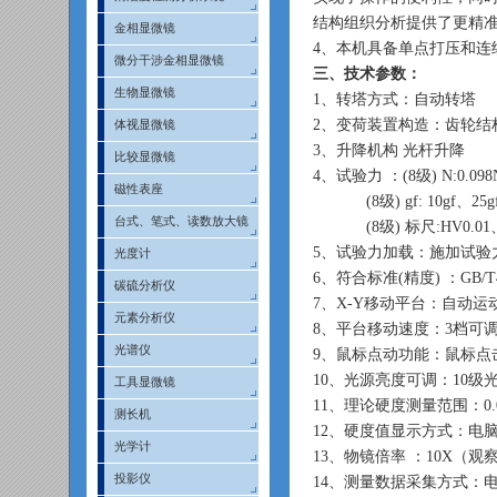
结构组织分析提供了更精
金相显微镜
4、本机具备单点打压和连
微分干涉金相显微镜
三、技术参数：
生物显微镜
1、转塔方式：自动转塔
2、变荷装置构造：齿轮结
体视显微镜
3、升降机构 光杆升降
比较显微镜
4、试验力 ：(8级) N:0.098N
磁性表座
(8级) gf: 10gf、25gf、
台式、笔式、读数放大镜
(8级) 标尺:HV0.01、HV
5、试验力加载：施加试验力速
光度计
6、符合标准(精度) ：GB/T4
碳硫分析仪
7、X-Y移动平台：自动运
元素分析仪
8、平台移动速度：3档可调
光谱仪
9、鼠标点动功能：鼠标点
10、光源亮度可调：10级
工具显微镜
11、理论硬度测量范围：0.00
测长机
12、硬度值显示方式：电
光学计
13、物镜倍率 ：10X（观
投影仪
14、测量数据采集方式：